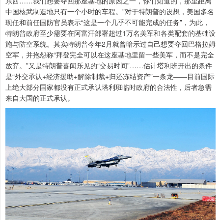
东西……我们想要夺回那座基地的原因之一，你们知道的，那里距离
中国核武制造地只有一个小时的车程。”对于特朗普的设想，美国多名
现任和前任国防官员表示“这是一个几乎不可能完成的任务”，为此，
特朗普政府至少需要在阿富汗部署超过1万名美军和各类配套的基础设
施与防空系统。其实特朗普今年2月就曾暗示过自己想要夺回巴格拉姆
空军，并抱怨称“拜登完全可以在这座基地里留一些美军，而不是完全
放弃。”又是特朗普喜闻乐见的“交易时间”……估计塔利班开出的条件
是“外交承认+经济援助+解除制裁+归还冻结资产”一条龙——目前国际
上绝大部分国家都没有正式承认塔利班临时政府的合法性，后者急需
来自大国的正式承认。