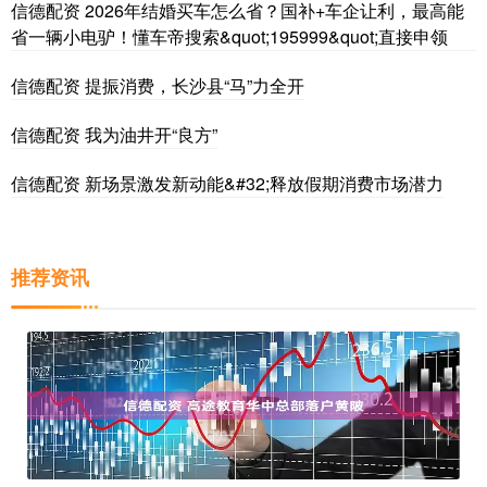
信德配资 2026年结婚买车怎么省？国补+车企让利，最高能
省一辆小电驴！懂车帝搜索&quot;195999&quot;直接申领
信德配资 提振消费，长沙县“马”力全开
信德配资 我为油井开“良方”
信德配资 新场景激发新动能&#32;释放假期消费市场潜力
推荐资讯