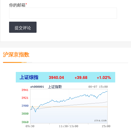
你的邮箱
*
提交评论
沪深京指数
上证综指
3940.04
+39.68
+1.02%