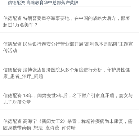
信德配资 高途教育华中总部落户黄陂
信德配资 特朗普要重夺军事要地，在中国的战略大后方，部署
超过1万名美军？
信德配资 民生银行泰安分行营业部开展“高利保本是陷阱”主题宣
传活动
信德配资 淄博张店鲁济医院从多个角度进行分析，守护男性健
康_患者_治疗_问题
信德配资 18年，闫肃去世2年后，名下财产引家庭矛盾，妻女与
儿子对簿公堂
信德配资 高海宁《新闻女王2》杀青，称精神疾病尚未康复，需
随身携带药物_想法_袁诗葭_许诗晴