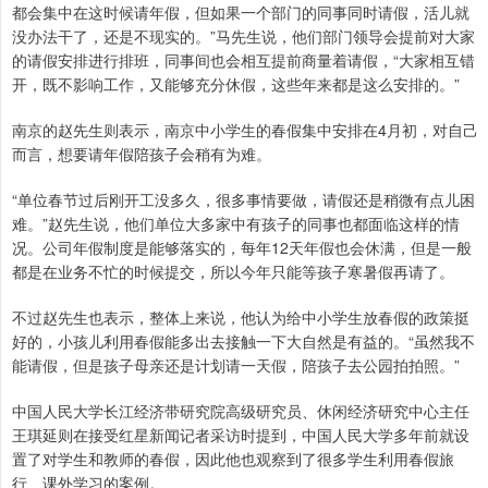
都会集中在这时候请年假，但如果一个部门的同事同时请假，活儿就
没办法干了，还是不现实的。”马先生说，他们部门领导会提前对大家
的请假安排进行排班，同事间也会相互提前商量着请假，“大家相互错
开，既不影响工作，又能够充分休假，这些年来都是这么安排的。”
南京的赵先生则表示，南京中小学生的春假集中安排在4月初，对自己
而言，想要请年假陪孩子会稍有为难。
“单位春节过后刚开工没多久，很多事情要做，请假还是稍微有点儿困
难。”赵先生说，他们单位大多家中有孩子的同事也都面临这样的情
况。公司年假制度是能够落实的，每年12天年假也会休满，但是一般
都是在业务不忙的时候提交，所以今年只能等孩子寒暑假再请了。
不过赵先生也表示，整体上来说，他认为给中小学生放春假的政策挺
好的，小孩儿利用春假能多出去接触一下大自然是有益的。“虽然我不
能请假，但是孩子母亲还是计划请一天假，陪孩子去公园拍拍照。”
中国人民大学长江经济带研究院高级研究员、休闲经济研究中心主任
王琪延则在接受红星新闻记者采访时提到，中国人民大学多年前就设
置了对学生和教师的春假，因此他也观察到了很多学生利用春假旅
行、课外学习的案例。