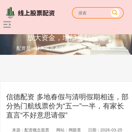
放大资金，增加盈利可能
配资是一种为投资者提供杠杆资金的金融服务！
信德配资 多地春假与清明假期相连，部
分热门航线票价为“五一”一半，有家长
直言“不好意思请假”
来源：配资概念股票
网站：网眼查
日期：2026-03-25