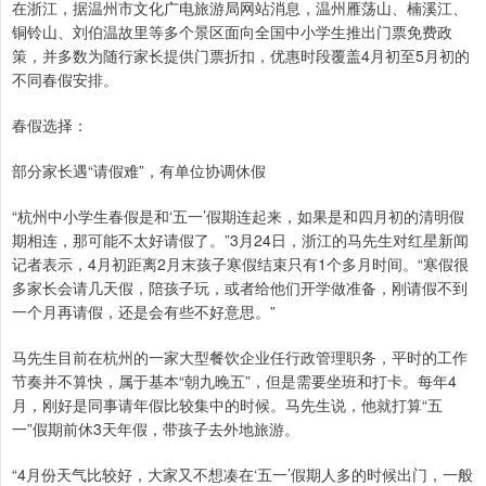
在浙江，据温州市文化广电旅游局网站消息，温州雁荡山、楠溪江、
铜铃山、刘伯温故里等多个景区面向全国中小学生推出门票免费政
策，并多数为随行家长提供门票折扣，优惠时段覆盖4月初至5月初的
不同春假安排。
春假选择：
部分家长遇“请假难”，有单位协调休假
“杭州中小学生春假是和‘五一’假期连起来，如果是和四月初的清明假
期相连，那可能不太好请假了。”3月24日，浙江的马先生对红星新闻
记者表示，4月初距离2月末孩子寒假结束只有1个多月时间。“寒假很
多家长会请几天假，陪孩子玩，或者给他们开学做准备，刚请假不到
一个月再请假，还是会有些不好意思。”
马先生目前在杭州的一家大型餐饮企业任行政管理职务，平时的工作
节奏并不算快，属于基本“朝九晚五”，但是需要坐班和打卡。每年4
月，刚好是同事请年假比较集中的时候。马先生说，他就打算“五
一”假期前休3天年假，带孩子去外地旅游。
“4月份天气比较好，大家又不想凑在‘五一’假期人多的时候出门，一般