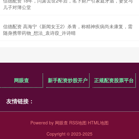
信德配资 18年，闫肃去世2年后，名下财产引家庭矛盾，妻女与
儿子对簿公堂
信德配资 高海宁《新闻女王2》杀青，称精神疾病尚未康复，需
随身携带药物_想法_袁诗葭_许诗晴
网眼查
新手配资炒股开户
正规配资股票平台
友情链接：
Powered by
网眼查
RSS地图
HTML地图
Copyright
© 2023-2025