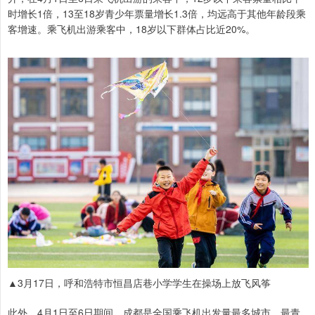
时增长1倍，13至18岁青少年票量增长1.3倍，均远高于其他年龄段乘
客增速。乘飞机出游乘客中，18岁以下群体占比近20%。
▲3月17日，呼和浩特市恒昌店巷小学学生在操场上放飞风筝
此外，4月1日至6日期间，成都是全国乘飞机出发量最多城市，最青