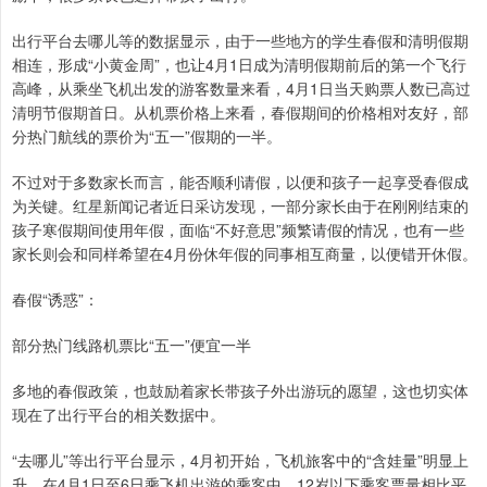
出行平台去哪儿等的数据显示，由于一些地方的学生春假和清明假期
相连，形成“小黄金周”，也让4月1日成为清明假期前后的第一个飞行
高峰，从乘坐飞机出发的游客数量来看，4月1日当天购票人数已高过
清明节假期首日。从机票价格上来看，春假期间的价格相对友好，部
分热门航线的票价为“五一”假期的一半。
不过对于多数家长而言，能否顺利请假，以便和孩子一起享受春假成
为关键。红星新闻记者近日采访发现，一部分家长由于在刚刚结束的
孩子寒假期间使用年假，面临“不好意思”频繁请假的情况，也有一些
家长则会和同样希望在4月份休年假的同事相互商量，以便错开休假。
春假“诱惑”：
部分热门线路机票比“五一”便宜一半
多地的春假政策，也鼓励着家长带孩子外出游玩的愿望，这也切实体
现在了出行平台的相关数据中。
“去哪儿”等出行平台显示，4月初开始，飞机旅客中的“含娃量”明显上
升，在4月1日至6日乘飞机出游的乘客中，12岁以下乘客票量相比平