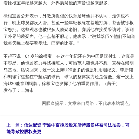
着徐根宝年纪越来越大，外界质疑他的声音也越来越多。
徐根宝曾公开表示，外教所提倡的快乐足球他并不认同，走训也不
行，晚上球员都没人管。甚至一些年轻教练在基地打牌，都会被徐根
宝怒批。这些观念也被很多人质疑老旧。赛后他在接受采访时，谈到
了外界的质疑声。他一点都不服老，他表示：“说我落伍？他们不知道
我每天晚上都要看曼城、巴萨的比赛。”
不得不说，81岁的徐根宝，在这个年纪还在为中国足球付出，这真是
不容易。他也曾努力寻找接班人，可惜范志毅也并不想一直待在崇明
岛基地。话说回来，这一次上海U20更多的也是利用蒯纪文、李新翔
和刘诚宇这些在中超踢的球员，球队的整体实力还是偏低。这一次上
海U20能拿到铜牌，徐根宝也发挥了他的重要作用。（茜子）
发布于：上海市
网眼查提示：文章来自网络，不代表本站观点。
上一篇：
信达配资 宁波中百控股股东所持股份将被司法拍卖，可
能导致控股权变更