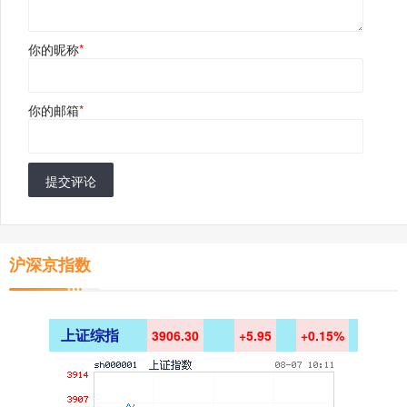
你的昵称
*
你的邮箱
*
提交评论
沪深京指数
上证综指
3906.30
+5.95
+0.15%