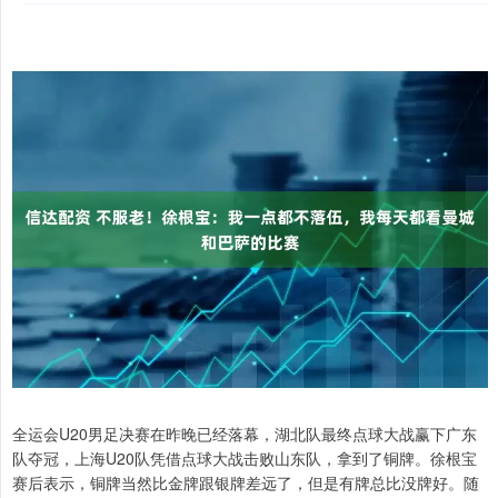
全运会U20男足决赛在昨晚已经落幕，湖北队最终点球大战赢下广东
队夺冠，上海U20队凭借点球大战击败山东队，拿到了铜牌。徐根宝
赛后表示，铜牌当然比金牌跟银牌差远了，但是有牌总比没牌好。随