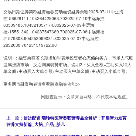
交易日期证券简称融资融券变动融资融券余额2025-07-11中远海
控-56628111.104264429063.702025-07-10中远海控
83509485.104321057174.802025-07-09中远海
控-15551342.104237547689.702025-07-08中远海控
21579308.904253099031.802025-07-07中远海控
2832030.704231519722.90
说明1：融资余额若长期增加时表示投资者心态偏向买方，市场人气旺
盛属强势市场，反之则属弱势市场。说明2：买入金额=主动买入特大
单金额+主动买入大单金额+主动买入中单金额+主动买入小单金额。
更多两市融资融券请查看融资融券功能>>
网眼查提示：文章来自网络，不代表本站观点。
上一篇：
信达配资 瑞琻特医智奥聪营养品全解析：开启智力发育
营养支持新篇_大脑_产品_胎儿