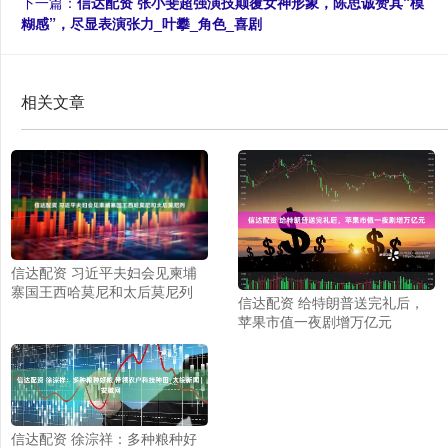
下一篇：
信达配资 张小斐超强演技颠覆女神形象，陈思诚赞其“模
糊感”，尽显表演张力_叶攀_角色_喜剧
相关文章
信达配资 习近平夫妇会见柬埔
寨国王西哈莫尼和太后莫尼列
信达配资 给特朗普送完礼后，
苹果市值一夜剧增万亿元
信达配资 徐淙祥：多种粮种好