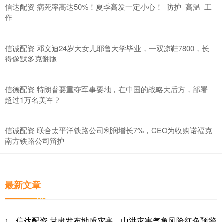
信达配资 病死率高达50%！夏季高发一定小心！_防护_高温_工
作
信诚配资 邓文迪24岁大女儿耶鲁大学毕业，一双凉鞋7800，长
得像默多克翻版
信德配资 特朗普要重夺军事要地，在中国的战略大后方，部署
超过1万名美军？
信诚配资 联合太平洋铁路公司利润增长7%，CEO为收购诺福克
南方铁路公司辩护
最新文章
信达配资 甘肃发布地质灾害、山洪灾害气象风险红色预警
1、