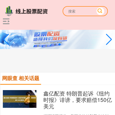
网眼查 相关话题
鑫亿配资 特朗普起诉《纽约
时报》诽谤，要求赔偿150亿
美元