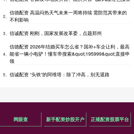
信德配资 高温闷热天气未来一周将持续 需防范其带来的
2、
不利影响
信诚配资 刚刚，国家发展改革委，点题郑州
3、
信德配资 2026年结婚买车怎么省？国补+车企让利，最高
能省一辆小电驴！懂车帝搜索&quot;195999&quot;直接申
4、
领
信诚配资 “头铁”的阿维塔：除了冲高，别无退路
5、
网眼查
新手配资炒股开户
正规配资股票平台