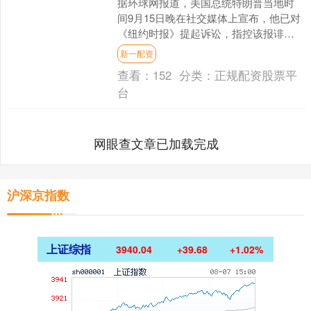
据环球网报道，美国总统特朗普当地时
间9月15日晚在社交媒体上宣布，他已对
《纽约时报》提起诉讼，指控该报诽谤
和诋毁名誉，并要求赔偿150亿美元。 据
新一配资
报道，特朗普指....
查看：
152
分类：
正规配资股票平
台
网眼查文章已加载完成
沪深京指数
上证综指
3940.04
+39.68
+1.02%