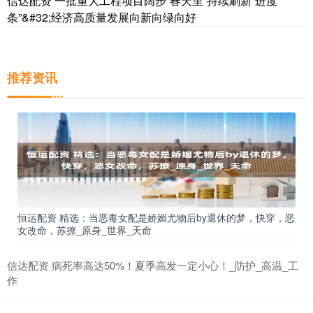
信达配资 一批重大工程项目阔步“春天里”持续刷新“进度
条”&#32;经济高质量发展向新向绿向好
推荐资讯
恒运配资 精选：当恶毒女配是娇媚尤物后by退休的梦，快穿，恶
女改命，苏撩_原身_世界_天命
信达配资 病死率高达50%！夏季高发一定小心！_防护_高温_工
作