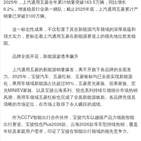
2025年，上汽通用五菱全年累计销量突破163.5万辆，同比增长
6.2%，增速稳居行业第一梯队；截止2025年底，上汽通用五菱累计产
销量已突破3100万辆。
这一标志性成果，不仅彰显了其在新能源汽车领域的深厚底蕴和
强大实力，更标志着上汽通用五菱在新能源赛道上的领先地位愈发稳
固。
品牌全面开花，新能源渗透率飙升
上汽通用五菱的新能源销量爆发，离不开旗下各品牌的全面发
力。2025年，宝骏汽车、五菱红标、五菱银标均已全面实现新能源
化，乘用车领域新能源占比超过95%，五菱星光家族、缤果家族、宏
光MINIEV家族、以及宝骏云海系列、悦也系列持续引领细分市场热销
风潮，商用车领域五菱红标也完成了全面新能源焕新。各品牌凭借其
清晰的市场定位，在市场上取得了令人瞩目的成绩。
作为CCTV智能出行合作伙伴，宝骏汽车以越级产品力领跑智能
出行赛道。宝骏悦也Plus2026款、云海2026款等车型持续热销，覆盖
年轻及家庭用户需求，印证了宝骏在智能出行领域的领先竞争力。