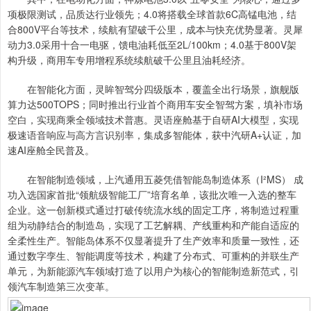
项极限测试，品质达行业领先；4.0将搭载全球首款6C高锰电池，结
合800V平台等技术，续航有望破千公里，成本与快充优势显著。灵犀
动力3.0采用十合一电驱，馈电油耗低至2L/100km；4.0基于800V架
构升级，商用车专用增程系统续航破千公里且油耗经济。
在智能化方面，灵眸智驾分四级版本，覆盖全出行场景，旗舰版
算力达500TOPS；同时推出行业首个商用车安全智驾方案，填补市场
空白，实现商乘全领域技术普惠。灵语座舱基于自研AI大模型，实现
极速语音响应与高方言识别率，集成多智能体，获中汽研A+认证，加
速AI座舱全民普及。
在智能制造领域，上汽通用五菱凭借智能岛制造体系（I²MS） 成
功入选国家首批“领航级智能工厂”培育名单，该批次唯一入选的整车
企业。这一创新模式通过打破传统流水线的固定工序，将制造过程重
组为动静结合的制造岛，实现了工艺解耦、产线重构和产能自适应的
全柔性生产。智能岛体系不仅显著提升了生产效率和质量一致性，还
通过数字孪生、智能调度等技术，构建了分布式、可重构的并联生产
单元，为新能源汽车领域打造了以用户为核心的智能制造新范式，引
领汽车制造第三次变革。