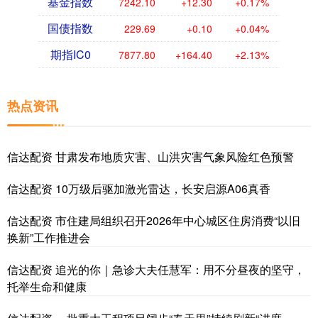
基金指数
7242.10
+12.30
+0.17%
国债指数
229.69
+0.10
+0.04%
期指IC0
7877.80
+164.40
+2.13%
热点资讯
信达配资 甘肃发布地质灾害、山洪灾害气象风险红色预警
信达配资 10万级后驱加激光雷达，长安启源A06真香
信达配资 市住建局组织召开2026年中心城区住房消费“以旧
换新”工作推进会
信达配资 追光的你｜急诊大夫任慧军：用不分昼夜的坚守，
托举生命和健康