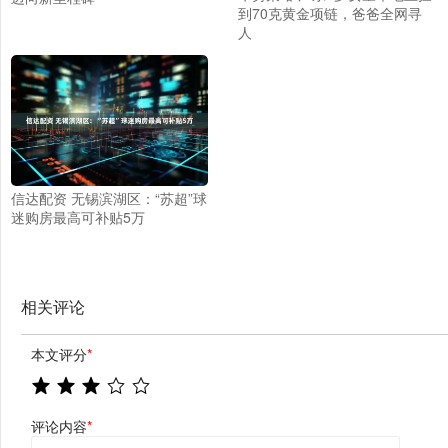
到70克黄金项链，爸爸全网寻
人
信达配资 无锡滨湖区：“苏超”球
迷购房最高可补贴5万
相关评论
本文评分
*
评论内容
*