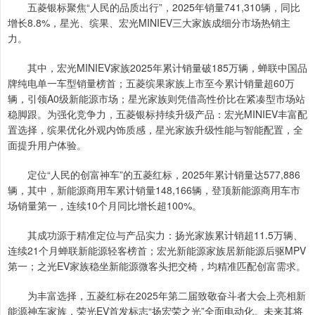
五菱银标聚焦“人民的品质出行”，2025年销量741,310辆，同比
增长8.8%，星光、缤果、宏光MINIEV三大家族成细分市场热销主
力。
其中，宏光MINIEV家族2025年累计销量破185万辆，蝉联中国品
牌纯电单一车型销量榜首；五菱缤果家族上市至今累计销量超60万
辆，引领A0级新能源市场；星光家族则凭借高性价比在紧凑型市场站
稳脚跟。为强化竞争力，五菱银标持续升级产品：宏光MINIEV丰富配
置选择，缤果优化外观内饰质感，星光家族升级性能与智能配置，全
面提升用户体验。
定位“人民的创富神车”的五菱红标，2025年累计销量达577,886
辆，其中，新能源商用车累计销量148,166辆，登顶新能源商用车市
场销量第一，连续10个月同比增长超100%。
其成功源于精准定位与产品实力：扬光家族累计销超11.5万辆、
连续21个月蝉联新能源轻客榜首；宏光新能源家族居新能源后驱MPV
第一；之光EV家族稳坐新能源微客头把交椅，均精准匹配创富需求。
为丰富选择，五菱红标在2025年第二届致敬奋斗者大会上亮相新
能源神车家族，荣光EV首发标志“扬宏荣之光”全面电动化。未来其将